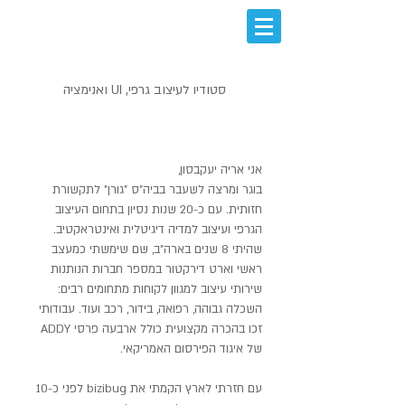
סטודיו לעיצוב גרפי, UI ואנימציה
אודות
אני אריה יעקבסון,
בוגר ומרצה לשעבר בביה"ס "גורן" לתקשורת
חזותית. עם כ-20 שנות נסיון בתחום העיצוב
הגרפי ועיצוב למדיה דיגיטלית ואינטראקטיב.
שהיתי 8 שנים בארה"ב, שם שימשתי כמעצב
ראשי וארט דירקטור במספר חברות הנותנות
שירותי עיצוב למגוון לקוחות מתחומים רבים:
השכלה גבוהה, רפואה, בידור, רכב ועוד. עבודותי
זכו בהכרה מקצועית כולל ארבעה פרסי ADDY
של איגוד הפירסום האמריקאי.
עם חזרתי לארץ הקמתי את bizibug לפני כ-10